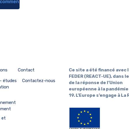
ions
Contact
Ce site a été financé avec l
FEDER (REACT-UE), dans le
 – études
Contactez-nous
de la réponse de l’Union
ation
européenne à la pandémie
19. L’Europe s’engage à La
gnement
ement
 et