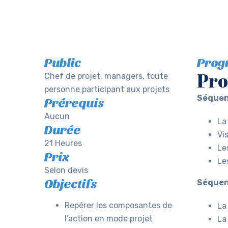
Public
Pro
Pr
Chef de projet, managers, toute
personne participant aux projets
Séquenc
Prérequis
Aucun
La
Durée
Vi
21 Heures
Le
Prix
Le
Selon devis
Objectifs
Séquenc
Repérer les composantes de
La
l’action en mode projet
La