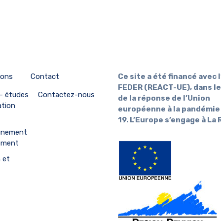
ions
Contact
Ce site a été financé avec l
FEDER (REACT-UE), dans le
 – études
Contactez-nous
de la réponse de l’Union
ation
européenne à la pandémie
19. L’Europe s’engage à La
gnement
ement
 et