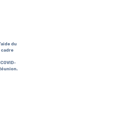
’aide du
 cadre
 COVID-
 Réunion.